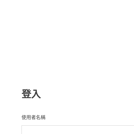
跳
至
內
容
登入
使用者名稱