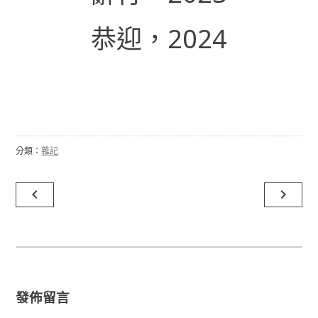
恭迎，2024
分類：
雜記
文
navigate_before
navigate_next
章
導
覽
發佈留言